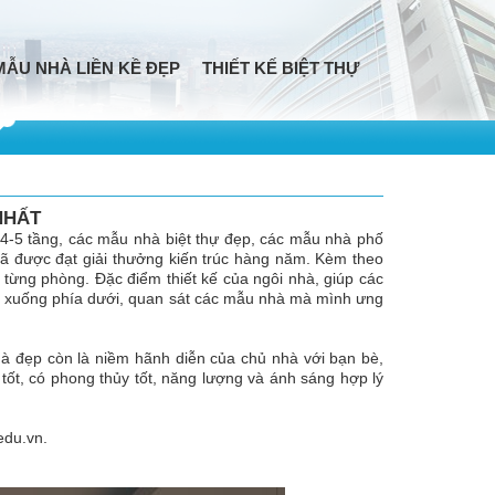
MẪU NHÀ LIỀN KỀ ĐẸP
THIẾT KẾ BIỆT THỰ
NHẤT
4-5 tầng, các mẫu nhà biệt thự đẹp, các mẫu nhà phố
đã được đạt giải thưởng kiến trúc hàng năm. Kèm theo
từng phòng. Đặc điểm thiết kế của ngôi nhà, giúp các
ột xuống phía dưới, quan sát các mẫu nhà mà mình ưng
Nhà đẹp còn là niềm hãnh diễn của chủ nhà với bạn bè,
tốt, có phong thủy tốt, năng lượng và ánh sáng hợp lý
edu.vn
.