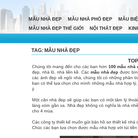
MẪU NHÀ ĐẸP
MẪU NHÀ PHỐ ĐẸP
MẪU BIỆ
MẪU NHÀ ĐẸP THẾ GIỚI
NỘI THẤT ĐẸP
KIN
TAG: MẪU NHÀ ĐẸP
TOP
Chúng tôi mang đến cho các bạn hơn
100 mẫu nhà 
đẹp, nhà lô, nhà liền kề. Các
mẫu nhà đẹp
được bình
các ảnh đẹp về ngôi nhà, chúng tôi có những phân tí
bạn có thể lựa chọn cho mình những mẫu nhà hợp lý,
ý.
Một căn nhà đẹp sẽ giúp các bạn có một tâm lý thoải
làng xóm gần xa. Nhà đẹp không có nghĩa là nhà nhi
cho 4 mùa.
Các công ty thiết kế muốn gửi bản hồ sơ thiết kế nhà đ
Chúc các bạn lựa chọn được mẫu nhà hợp với túi tiền 