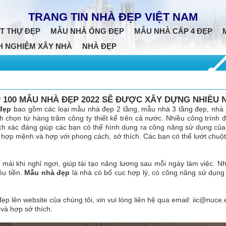
TRANG TIN NHÀ ĐẸP VIỆT NAM
T THỰ ĐẸP
MẪU NHÀ ỐNG ĐẸP
MẪU NHÀ CẤP 4 ĐẸP
H NGHIỆM XÂY NHÀ
NHÀ ĐẸP
 100 MẪU NHÀ ĐẸP 2022 SẼ ĐƯỢC XÂY DỰNG NHIỀU 
đẹp
bao gồm các loại mẫu nhà đẹp 2 tầng, mẫu nhà 3 tầng đẹp, nhà 
 chọn từ hàng trăm công ty thiết kế trên cả nước. Nhiều công trình 
ch xác đáng giúp các bạn có thể hình dung ra công năng sử dụng của 
 hợp mệnh và hợp với phong cách, sở thích. Các bạn có thể lướt chu
 mái khi nghỉ ngơi, giúp tái tạo năng lương sau mỗi ngày làm việc. 
ều tiền.
Mẫu nhà đẹp
là nhà có bố cục hợp lý, có công năng sử dụng 
ẹp lên website của chúng tôi, xin vui lòng liên hệ qua email:
iic@nuce.
và hợp sở thích.