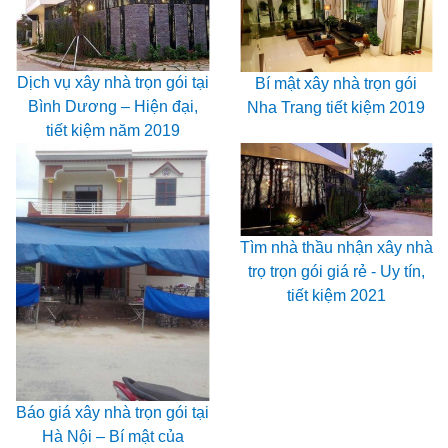
Dịch vụ xây nhà trọn gói tại
Bí mật xây nhà trọn gói
Bình Dương – Hiện đại,
Nha Trang tiết kiệm 2019
tiết kiệm năm 2019
Tìm nhà thầu nhận xây nhà
trọ trọn gói giá rẻ - Uy tín,
tiết kiệm 2021
Báo giá xây nhà trọn gói tại
Hà Nội – Bí mật của