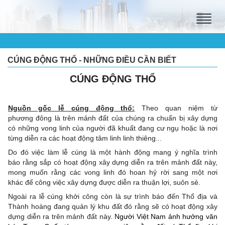
Toggle
naviga
CÚNG ĐỘNG THỔ - NHỮNG ĐIỀU CẦN BIẾT
CÚNG ĐỘNG THỔ
Nguồn gốc lễ cúng động thổ:
Theo quan niệm từ
phương đông là trên mảnh đất của chúng ra chuẩn bị xây dựng
có những vong linh của người đã khuất đang cư ngụ hoặc là nơi
từng diễn ra các hoạt động tâm linh linh thiêng...
Do đó việc làm lễ cúng là một hành động mang ý nghĩa trình
báo rằng sắp có hoạt động xây dựng diễn ra trên mảnh đất này,
mong muốn rằng các vong linh đó hoan hỷ rời sang một nơi
khác để công việc xây dựng được diễn ra thuận lợi, suôn sẻ.
Ngoài ra lễ cúng khởi công còn là sự trình báo đến Thổ địa và
Thành hoàng đang quản lý khu đất đó rằng sẽ có hoạt động xây
dựng diễn ra trên mảnh đất này.
Người Việt Nam ảnh hưởng văn