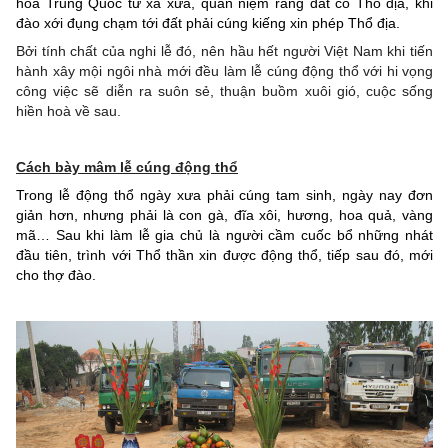
hóa Trung Quốc từ xa xưa, quan niệm rằng đất có Thổ địa, khi
đào xới đụng chạm tới đất phải cúng kiếng xin phép Thổ địa.
Bởi tính chất của nghi lễ đó, nên hầu hết người Việt Nam khi tiến
hành xây mội ngôi nhà mới đều làm lễ cúng động thổ với hi vọng
công việc sẽ diễn ra suôn sẻ, thuận buồm xuôi gió, cuộc sống
hiền hoà về sau.
Cách bày mâm lễ cúng động thổ
Trong lễ động thổ ngày xưa phải cúng tam sinh, ngày nay đơn
giản hơn, nhưng phải là con gà, đĩa xôi, hương, hoa quả, vàng
mã… Sau khi làm lễ gia chủ là người cầm cuốc bổ những nhát
đầu tiên, trình với Thổ thần xin được động thổ, tiếp sau đó, mới
cho thợ đào.