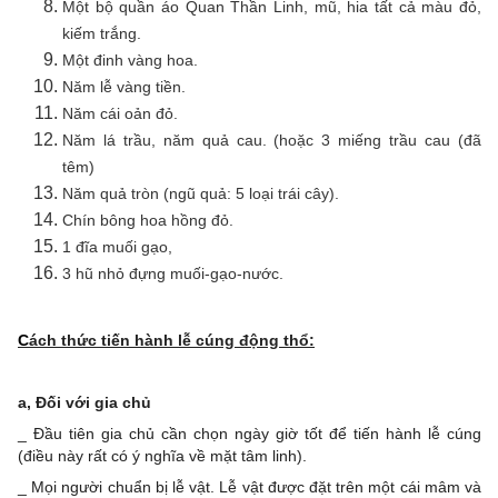
Một bộ quần áo Quan Thần Linh, mũ, hia tất cả màu đỏ,
kiếm trắng.
Một đinh vàng hoa.
Năm lễ vàng tiền.
Năm cái oản đỏ.
Năm lá trầu, năm quả cau. (hoặc 3 miếng trầu cau (đã
têm)
Năm quả tròn (ngũ quả: 5 loại trái cây).
Chín bông hoa hồng đỏ.
1 đĩa muối gạo,
3 hũ nhỏ đựng muối-gạo-nước.
C
ách thức tiến hành lễ cúng động thổ:
a, Đối với gia chủ
_ Đầu tiên gia chủ cần chọn ngày giờ tốt để tiến hành lễ cúng
(điều này rất có ý nghĩa về mặt tâm linh).
_ Mọi người chuẩn bị lễ vật. Lễ vật được đặt trên một cái mâm và