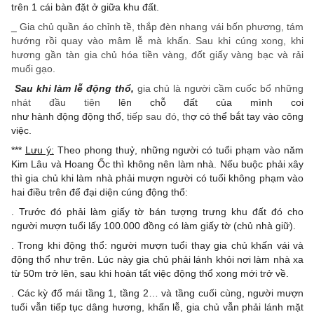
trên 1 cái bàn đặt ở giữa khu đất.
_
Gia chủ quần áo chỉnh tề, thắp đèn nhang vái bốn phương, tám
hướng rồi quay vào mâm lễ mà khấn. Sau khi cúng xong, khi
hương gần tàn gia chủ hóa tiền vàng, đốt giấy vàng bạc và rải
muối gạo.
Sau khi làm lễ động thổ,
gia chủ là người cầm cuốc bổ những
nhát đầu tiên l
ên chỗ đất của mình coi
như hành động động thổ,
tiếp sau đó, th
ợ có thể bắt tay vào công
việc.
***
Lưu ý:
Theo phong thuỷ, những người có tuổi phạm vào năm
Kim Lâu và Hoang Ốc thì không nên làm nhà. Nếu buộc phải xây
thì gia chủ khi làm nhà phải mượn người có tuổi không phạm vào
hai điều trên để đại diện cúng động thổ:
. Trước đó phải làm giấy tờ bán tượng trưng khu đất đó cho
người mượn tuổi lấy 100.000 đồng có làm giấy tờ (chủ nhà giữ).
. Trong khi động thổ: người mượn tuổi thay gia chủ khấn vái và
động thổ như trên. Lúc này gia chủ phải lánh khỏi nơi làm nhà xa
từ 50m trở lên, sau khi hoàn tất việc động thổ xong mới trở về.
. Các kỳ đổ mái tầng 1, tầng 2… và tầng cuối cùng, người mượn
tuổi vẫn tiếp tục dâng hương, khấn lễ, gia chủ vẫn phải lánh mặt