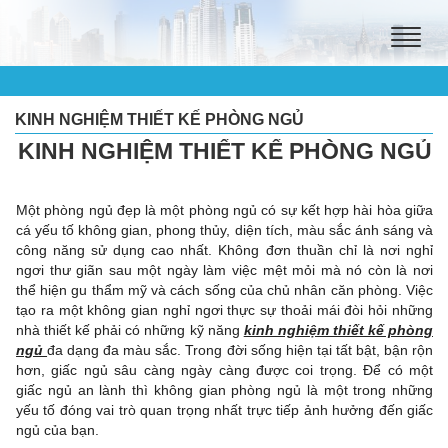
Toggle
naviga
KINH NGHIỆM THIẾT KẾ PHÒNG NGỦ
KINH NGHIỆM THIẾT KẾ PHÒNG NGỦ
Một phòng ngủ đẹp là một phòng ngủ có sự kết hợp hài hòa giữa
cá yếu tố không gian, phong thủy, diện tích, màu sắc ánh sáng và
công năng sử dụng cao nhất. Không đơn thuần chỉ là nơi nghỉ
ngơi thư giãn sau một ngày làm việc mệt mỏi mà nó còn là nơi
thể hiện gu thẩm mỹ và cách sống của chủ nhân căn phòng. Việc
tạo ra một không gian nghỉ ngơi thực sự thoải mái đòi hỏi những
nhà thiết kế phải có những kỹ năng
kinh nghiệm thiết kế phòng
ngủ
đa dạng đa màu sắc. Trong đời sống hiện tại tất bật, bận rộn
hơn, giấc ngủ sâu càng ngày càng được coi trọng. Để có một
giấc ngủ an lành thì không gian phòng ngủ là một trong những
yếu tố đóng vai trò quan trọng nhất trực tiếp ảnh hưởng đến giấc
ngủ của bạn.