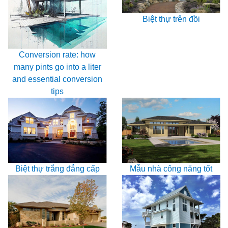
Biệt thự trên đồi
Conversion rate: how
many pints go into a liter
and essential conversion
tips
Mẫu nhà công năng tốt
Biệt thự trắng đẳng cấp