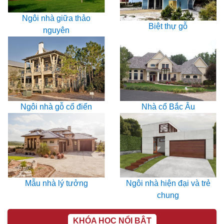
Ngôi nhà giữa thảo
Biệt thự gỗ
nguyên
Ngôi nhà gỗ cổ điển
Nhà cổ Bắc Âu
Mẫu nhà lý tưởng
Ngôi nhà hiện đại và trẻ
chung
KHÓA HỌC NỔI BẬT