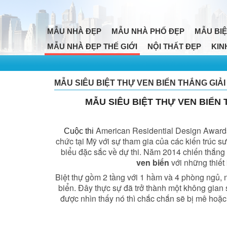
MẪU NHÀ ĐẸP
MẪU NHÀ PHỐ ĐẸP
MẪU BIỆ
MẪU NHÀ ĐẸP THẾ GIỚI
NỘI THẤT ĐẸP
KIN
MẪU SIÊU BIỆT THỰ VEN BIỂN THẮNG GIẢ
MẪU SIÊU BIỆT THỰ VEN BIỂN
American Residential Design Awards 
Cuộc thi
chức tại Mỹ với sự tham gia của các kiến trúc sư t
biểu đặc sắc về dự thi. Năm 2014 chiến thắng
ven biển
với những thiết
Biệt thự gồm 2 tầng với 1 hầm và 4 phòng ngủ, 
biển. Đây thực sự đã trở thành một không gian 
được nhìn thấy nó thì chắc chắn sẽ bị mê hoặc