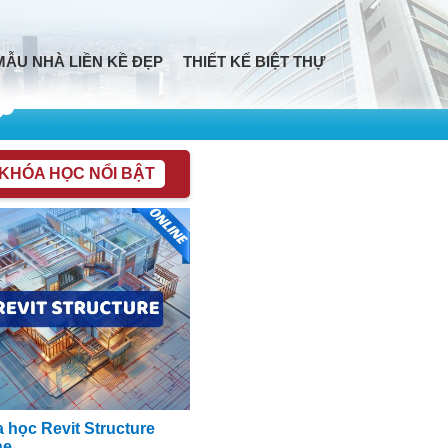
MẪU NHÀ LIỀN KỀ ĐẸP
THIẾT KẾ BIỆT THỰ
KHÓA HỌC NỔI BẬT
 học Revit Structure
ne