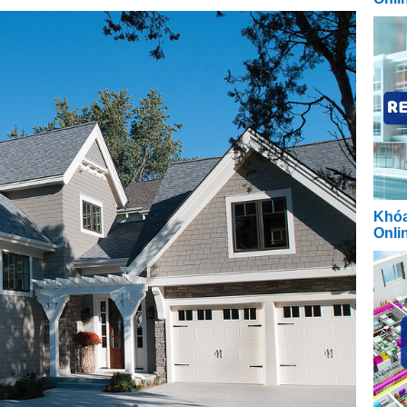
Khóa
Onli