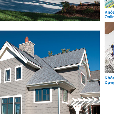
Khóa
Onli
Khóa
Dựng